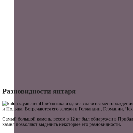
Разновидности янтаря
Прибалтика издавна славится месторождения
и Польша. Встречаются его залежи в Голландии, Германии, Че
Самый большой камень, весом в 12 кг был обнаружен в Прибалт
камня позволяют выделить некоторые его разновидности.