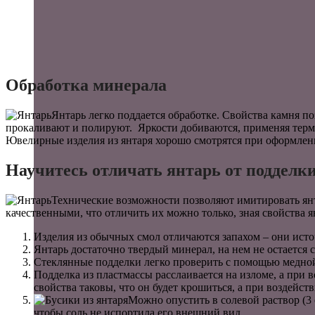
Обработка минерала
Янтарь легко поддается обработке. Свойства камня п
прокаливают и полируют. Яркости добиваются, применяя терм
Ювелирные изделия из янтаря хорошо смотрятся при оформлен
Научитесь отличать янтарь от подделк
Технические возможности позволяют имитировать янт
качественными, что отличить их можно только, зная свойства я
Изделия из обычных смол отличаются запахом – они источ
Янтарь достаточно твердый минерал, на нем не остается с
Стеклянные подделки легко проверить с помощью медной и
Подделка из пластмассы расслаивается на изломе, а при 
свойства таковы, что он будет крошиться, а при воздейс
Можно опустить в солевой раствор (3 с
чтобы соль не испортила его внешний вид.