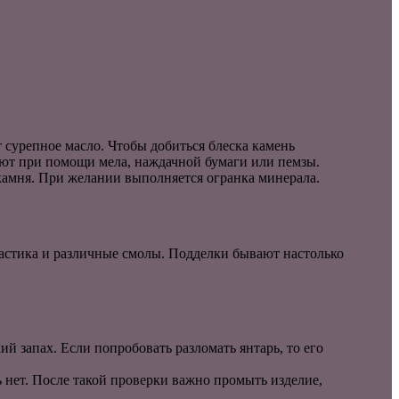
 сурепное масло. Чтобы добиться блеска камень
ют при помощи мела, наждачной бумаги или пемзы.
камня. При желании выполняется огранка минерала.
ластика и различные смолы. Подделки бывают настолько
й запах. Если попробовать разломать янтарь, то его
рь нет. После такой проверки важно промыть изделие,