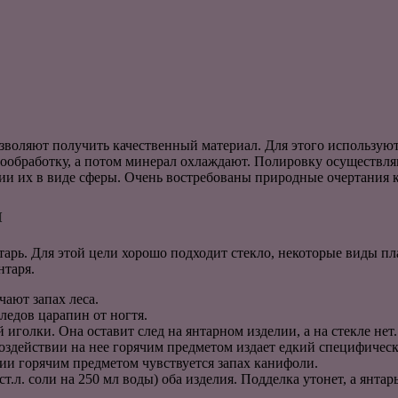
озволяют получить качественный материал. Для этого используют
ообработку, а потом минерал охлаждают. Полировку осуществля
ии их в виде сферы. Очень востребованы природные очертания 
и
арь. Для этой цели хорошо подходит стекло, некоторые виды п
нтаря.
ают запах леса.
ледов царапин от ногтя.
голки. Она оставит след на янтарном изделии, а на стекле нет.
воздействии на нее горячим предметом издает едкий специфически
твии горячим предметом чувствуется запах канифоли.
т.л. соли на 250 мл воды) оба изделия. Подделка утонет, а янта