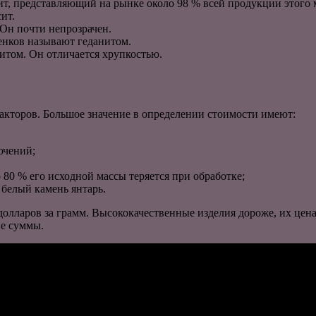
т, представляющий на рынке около 98 % всей продукции этого 
ит.
 Он почти непрозрачен.
тенков называют геданитом.
итом. Он отличается хрупкостью.
факторов. Большое значение в определении стоимости имеют:
ючений;
 80 % его исходной массы теряется при обработке;
 белый камень янтарь.
 долларов за грамм. Высококачественные изделия дороже, их цена
ые суммы.