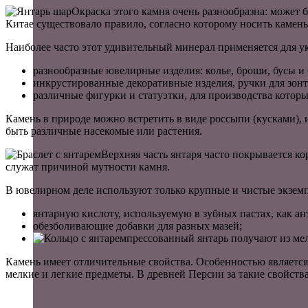
Окраска этого камня очень разнообразна: может 
Китае существовало правило, согласно которому носить камень
Наиболее часто этот удивительный минерал применяется для у
разнообразные ювелирные изделия: колье, броши, бусы и 
инкрустированные декоративные изделия, ручки для зонто
различные фигурки и статуэтки, для производства которы
Камень в природе можно встретить в виде россыпи (кусками),
быть различные насекомые или растения.
Верхняя часть янтаря часто покрывается к
служат причиной мутности камня.
В ювелирном деле используют только крупные и чистые экземп
янтарную кислоту, используемую в зубных пастах, как ан
обезболивающие добавки для разных мазей;
прессованный янтарь получают из мел
Камень имеет отличительные свойства. Особенностью является 
мелкие и легкие предметы. В древней Персии за такие свойств