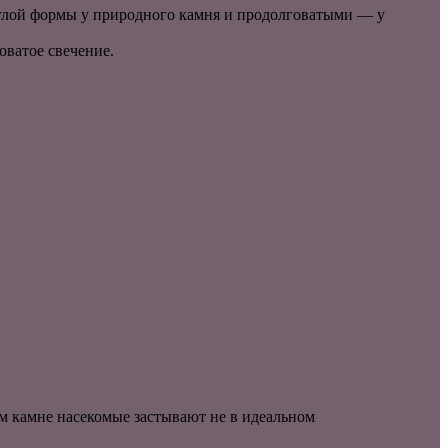
углой формы у природного камня и продолговатыми — у
оватое свечение.
ом камне насекомые застывают не в идеальном