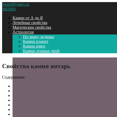
StoneMystery.ru
МЕНЮ
Камни от А до Я
Лечебные свойства
Магические свойства
Астрология
По знаку зодиака
Камни планет
Камни имен
Камни лунных дней
Свойства камня янтарь
Содержание: