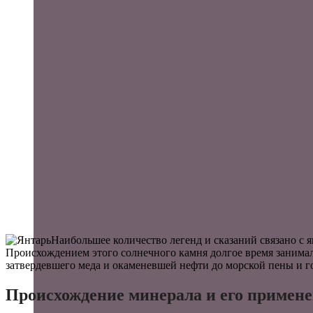
Наибольшее количество легенд и сказаний связано с я
Происхождением этого солнечного камня долгое время занимал
затвердевшего меда и окаменевшей нефти до морской пены и гор
Происхождение минерала и его примен