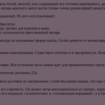
быть белой, желтой, или содержащей все оттенки коричневого, до
 янтарь красного цвета могли только члены руководящей династ
крашений. Из него изготавливают:
браслеты;
в, трубки для курения и вазы;
х используется прессованный янтарь.
 иногда он напоминает форму капли. Особо ценятся те экземпляр
орками выветривания. Существует отличие и в прозрачности. Бол
ляры. Вся остальная часть камня идет для промышленного произ
тисептик (витамин Д3);
ких кусочков их нагреванием. Свойства камня таковы, что при 
его горючесть. Он может легко воспламениться от спички, хоро
а его называли «похитителем» и «соломенным воришкой», а в Гр