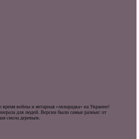
во время войны и янтарная «лихорадка» на Украине!
нерала для людей. Версии были самые разные: от
ая смола деревьев.