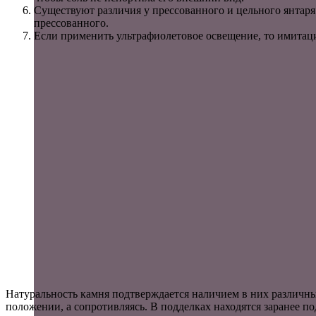
Существуют различия у прессованного и цельного янтар
прессованного.
Если применить ультрафиолетовое освещение, то имитация
Натуральность камня подтверждается наличием в них различных
положении, а сопротивляясь. В подделках находятся заранее п