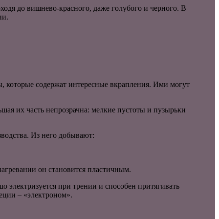
ходя до вишнево-красного, даже голубого и черного. В
ии.
ы, которые содержат интересные вкрапления. Ими могут
ьшая их часть непрозрачна: мелкие пустоты и пузырьки
водства. Из него добывают:
нагревании он становится пластичным.
шо электризуется при трении и способен притягивать
еции – «электроном».