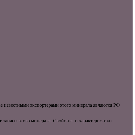
нее известными экспортерами этого минерала являются РФ
е запасы этого минерала. Свойства и характеристики