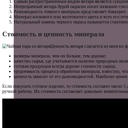
Самым распространенным видом янтаря является сукцини
Непрозрачный янтарь бурой окраски носит название глесс
Разновидность темного минерала представляет боккерит.
Минерал воскового или желтоватого цвета и всех его от
Натуральный камень черного окраса называется стантиен
Стоимость и ценность минерала
Ценность янтаря слагается из многих 
размеры минерала, чем он больше, тем дороже;
качество сырья, где учитывается наличие природных вкл
готовая продукция всегда дороже стоимости сырца;
трудоемкость процесса обработки минерала, известно, что
ценность зависит от его разновидностей. Наиболее ценен
Если покупать готовое изделие, то стоимость составит около 5
ручной работы. Их стоимость составляет довольно значительн